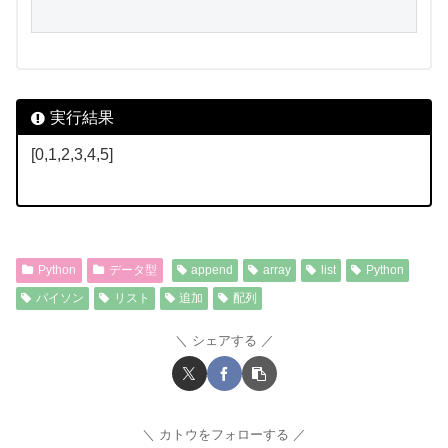
実行結果
[0,1,2,3,4,5]
Python
データ型
append
array
list
Python
パイソン
リスト
追加
配列
シェアする
カトウをフォローする