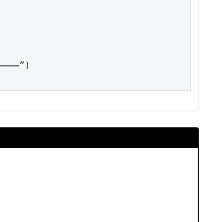
———”)