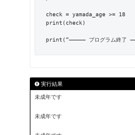
check = yamada_age >= 18

print(check)

print(“————— プログラム終了 ——
実行結果
未成年です
未成年です