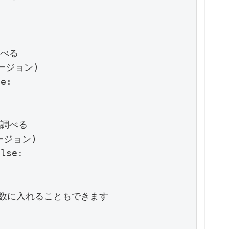
べる

ジョン)

e:

調べる

ジョン)

lse:

数に入れることもできます
