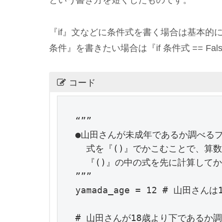
という書き方を短くしたものです。
『if』文などに条件式を書く場合は基本的
条件』を書きたい場合は『if 条件式 == F
コード
“””

●山田さんが未成年であるか調べるプ
  式を『()』でかこむことで、算
  『()』の中の式を先に計算してか
”””

yamada_age = 12 # 山田さんは1
# 山田さんが18歳より下であるか調