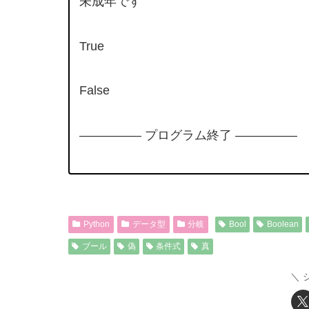
未成年です
True
False
————— プログラム終了 —————
Python
データ型
分岐
Bool
Boolean
ブール
偽
条件式
真