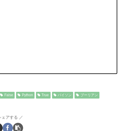
False
Python
True
パイソン
ブーリアン
シェアする