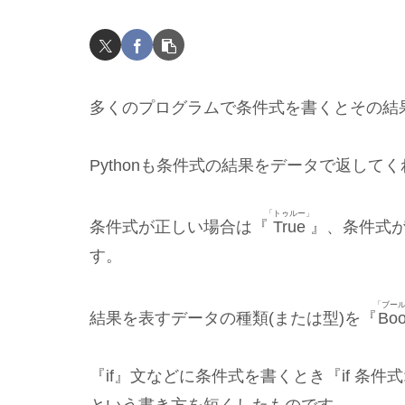
多くのプログラムで条件式を書くとその結
Pythonも条件式の結果をデータで返して
「トゥルー」
条件式が正しい場合は『
True
』、条件式
す。
「ブー
結果を表すデータの種類(または型)を『
Boo
『if』文などに条件式を書くとき『if 条件式: