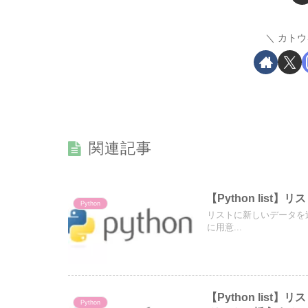
カトウ
関連記事
【Python lis
Python
リストに新しいデータを追
に用意...
【Python li
Python